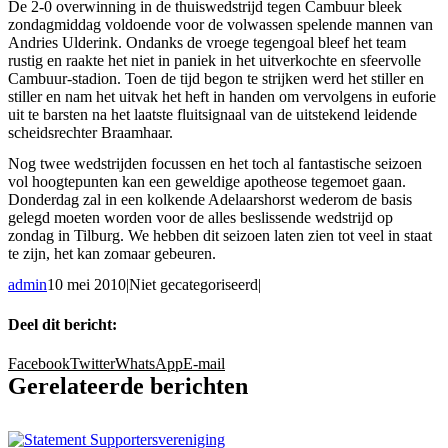
De 2-0 overwinning in de thuiswedstrijd tegen Cambuur bleek
zondagmiddag voldoende voor de volwassen spelende mannen van
Andries Ulderink. Ondanks de vroege tegengoal bleef het team
rustig en raakte het niet in paniek in het uitverkochte en sfeervolle
Cambuur-stadion. Toen de tijd begon te strijken werd het stiller en
stiller en nam het uitvak het heft in handen om vervolgens in euforie
uit te barsten na het laatste fluitsignaal van de uitstekend leidende
scheidsrechter Braamhaar.
Nog twee wedstrijden focussen en het toch al fantastische seizoen
vol hoogtepunten kan een geweldige apotheose tegemoet gaan.
Donderdag zal in een kolkende Adelaarshorst wederom de basis
gelegd moeten worden voor de alles beslissende wedstrijd op
zondag in Tilburg. We hebben dit seizoen laten zien tot veel in staat
te zijn, het kan zomaar gebeuren.
admin
10 mei 2010
|
Niet gecategoriseerd
|
Deel dit bericht:
Facebook
Twitter
WhatsApp
E-mail
Gerelateerde berichten