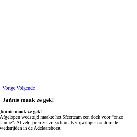
Vorige
Volgende
Jannie maak ze gek!
𝐉𝐚𝐧𝐧𝐢𝐞 𝐦𝐚𝐚𝐤 𝐳𝐞 𝐠𝐞𝐤!
Afgelopen wedstrijd maakte het Sfeerteam een doek voor “onze
Jannie”. Al vele jaren zet ze zich in als vrijwilliger rondom de
wedstrijden in de Adelaarshorst.