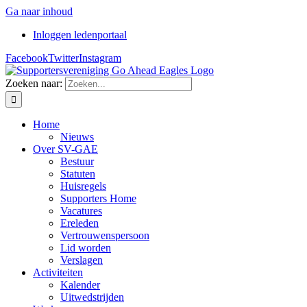
Ga naar inhoud
Inloggen ledenportaal
Facebook
Twitter
Instagram
Zoeken naar:
Home
Nieuws
Over SV-GAE
Bestuur
Statuten
Huisregels
Supporters Home
Vacatures
Ereleden
Vertrouwenspersoon
Lid worden
Verslagen
Activiteiten
Kalender
Uitwedstrijden