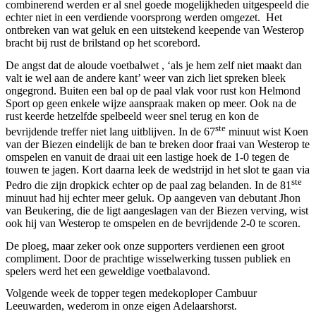
combinerend werden er al snel goede mogelijkheden uitgespeeld die
echter niet in een verdiende voorsprong werden omgezet. Het
ontbreken van wat geluk en een uitstekend keepende van Westerop
bracht bij rust de brilstand op het scorebord.
De angst dat de aloude voetbalwet , ‘als je hem zelf niet maakt dan
valt ie wel aan de andere kant’ weer van zich liet spreken bleek
ongegrond. Buiten een bal op de paal vlak voor rust kon Helmond
Sport op geen enkele wijze aanspraak maken op meer. Ook na de
rust keerde hetzelfde spelbeeld weer snel terug en kon de
ste
bevrijdende treffer niet lang uitblijven. In de 67
minuut wist Koen
van der Biezen eindelijk de ban te breken door fraai van Westerop te
omspelen en vanuit de draai uit een lastige hoek de 1-0 tegen de
touwen te jagen. Kort daarna leek de wedstrijd in het slot te gaan via
ste
Pedro die zijn dropkick echter op de paal zag belanden. In de 81
minuut had hij echter meer geluk. Op aangeven van debutant Jhon
van Beukering, die de ligt aangeslagen van der Biezen verving, wist
ook hij van Westerop te omspelen en de bevrijdende 2-0 te scoren.
De ploeg, maar zeker ook onze supporters verdienen een groot
compliment. Door de prachtige wisselwerking tussen publiek en
spelers werd het een geweldige voetbalavond.
Volgende week de topper tegen medekoploper Cambuur
Leeuwarden, wederom in onze eigen Adelaarshorst.